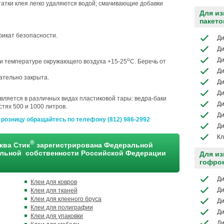
татки клея легко удаляются водой; смачивающие добавки
Для и
пакето
икат безопасности.
Ди
Ди
o
Ди
ри температуре окружающего воздуха +15-25
С. Беречь от
Ди
ательно закрыта.
Ди
Ди
вляется в различных видах пластиковой тары: ведра-баки
Ди
стях 500 и 1000 литров.
Ди
 розницу обращайтесь по телефону (812) 986-2992
Ди
Кл
®
ква Стик
зарегистрирована Федеральной
альной собственности Российской Федерации
Для из
гофро
Ди
Клеи для ковров
Ди
Клеи для тканей
Клеи для клееного бруса
Ди
Клеи для полиграфии
Ди
Клеи для упаковки
Ди