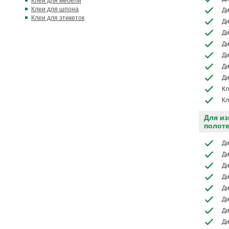
Клеи для мебели
Клеи для шпона
Ди
Клеи для этикеток
Ди
Ди
Ди
Ди
Ди
Ди
Кл
Кл
Для из
полот
Ди
Ди
Ди
Ди
Ди
Ди
Ди
Ди