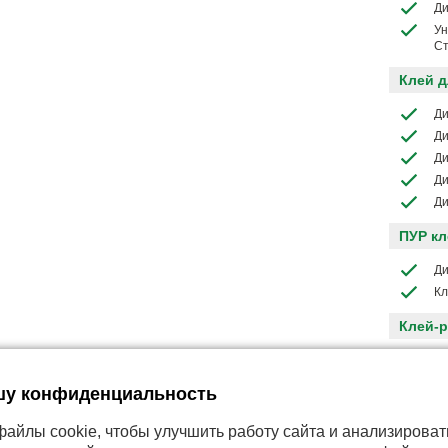
Ди
Ун
Ст
Клей 
Ди
Ди
Ди
Ди
Ди
ПУР кл
Ди
Кл
Клей-
Те
шу конфиденциальность
В стад
Ди
айлы cookie, чтобы улучшить работу сайта и анализироват