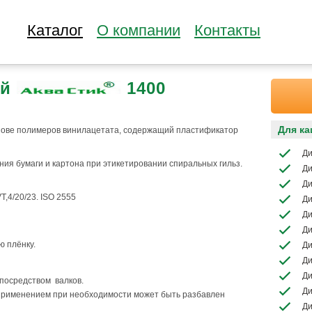
Каталог
О компании
Контакты
ей
1400
Для ка
нове полимеров винилацетата, содержащий пластификатор
Ди
ия бумаги и картона при этикетировании спиральных гильз.
Ди
Ди
,4/20/23. ISO 2555
Ди
Ди
Ди
ю плёнку.
Ди
Ди
Ди
посредством валков.
Ди
рименением при необходимости может быть разбавлен
Ди