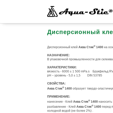
Дисперсионный кл
®
Дисперсионный клей
Аква Стик
1400
на ос
НАЗНАЧЕНИЕ:
В упаковочной промышленности для склеиван
ХАРАКТЕРИСТИКИ:
вязкость - 6000 ± 1 500 mPa.s Брукфильд RVT
pH – уровень - 5,0 ± 1,5 DIN 53785
СВОЙСТВА:
®
Аква Стик
1400
образует твердо-эластичну
ПРИМЕНЕНИЕ:
®
нанесение - Клей
Аква Стик
1400
наносить 
®
разбавление - Клей
Аква Стик
1400
перед п
холодной водой (не более 2%) .